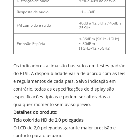
Distorção de áudio
≤3% a 40% de desvio
Resposta de áudio
+1 ~ -3dB
40dB a 12,5KHz / 45dB a
FM zumbido e ruído
25KHz
≤-36dBm (9KHz~1GHz)
Emissão Espúria
≤-30dBm
(1GHz~12,75GHz)
Os indicadores acima são baseados em testes padrão
do ETSI. A disponibilidade varia de acordo com as leis
e regulamentos de cada país. Salvo indicação em
contrário, todas as especificações do display são
especificações típicas e podem ser alteradas a
qualquer momento sem aviso prévio.
Detalhes do produto:
Tela colorida HD de 2,0 polegadas
O LCD de 2,0 polegadas garante maior precisão e
conforto para o usuário.