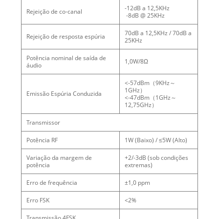
-12dB a 12,5KHz
Rejeição de co-canal
-8dB @ 25KHz
70dB a 12,5KHz / 70dB a
Rejeição de resposta espúria
25KHz
Potência nominal de saída de
1,0W/8Ω
áudio
<-57dBm（9KHz～
1GHz）
Emissão Espúria Conduzida
<-47dBm（1GHz～
12,75GHz）
Transmissor
Potência RF
1W (Baixo) / ≤5W (Alto)
Variação da margem de
+2/-3dB (sob condições
potência
extremas)
Erro de frequência
±1,0 ppm
Erro FSK
<2%
Transmissão 4FSK