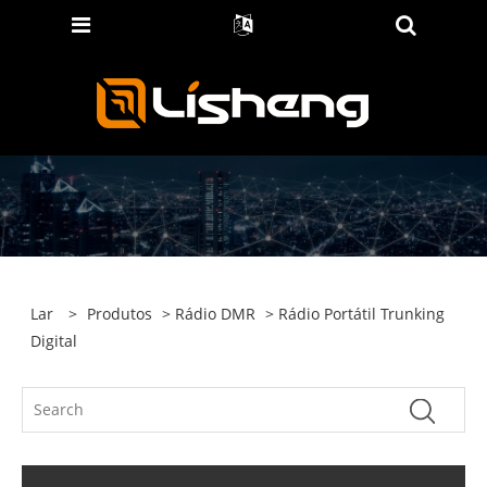
Lar
>
Produtos
>
Rádio DMR
> Rádio Portátil Trunking
Digital