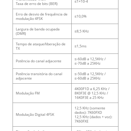
≤1×10-4
Taxa de erro de bits (BER)
Erro de desvio de frequência de
≤10,0%
modulação 4FSK
Largura de banda ocupada
≤8,5 KHz
(DMR)
Tempo de ataque/liberação de
≤1,5ms
TX
≤-60dB a 12,5KHz /
Potência do canal adjacente
≤-70dB a 25KHz
Potência transitória do canal
≤-50dB a 12,5KHz /
adjacente
≤-60dB a 25KHz
4K00F1D a 6,25 KHz /
Modulação FM
8K0F3E @ 12,5 KHz /
16K0F3E a 25 KHz
12,5 KHz (somente
dados): 7K60FXD
Modulação Digital 4FSK
12,5 KHz (dados + voz):
7K60FXE