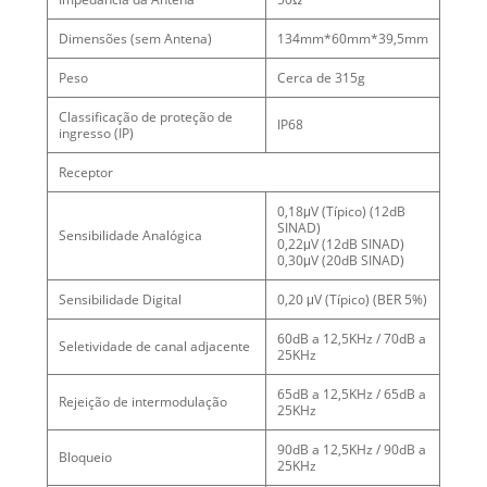
Dimensões (sem Antena)
134mm*60mm*39,5mm
Peso
Cerca de 315g
Classificação de proteção de
IP68
ingresso (IP)
Receptor
0,18μV (Típico) (12dB
SINAD)
Sensibilidade Analógica
0,22μV (12dB SINAD)
0,30μV (20dB SINAD)
Sensibilidade Digital
0,20 μV (Típico) (BER 5%)
60dB a 12,5KHz / 70dB a
Seletividade de canal adjacente
25KHz
65dB a 12,5KHz / 65dB a
Rejeição de intermodulação
25KHz
90dB a 12,5KHz / 90dB a
Bloqueio
25KHz