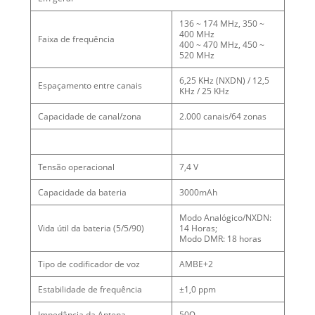
136 ~ 174 MHz, 350 ~
400 MHz
Faixa de frequência
400 ~ 470 MHz, 450 ~
520 MHz
6,25 KHz (NXDN) / 12,5
Espaçamento entre canais
KHz / 25 KHz
Capacidade de canal/zona
2.000 canais/64 zonas
Tensão operacional
7,4 V
Capacidade da bateria
3000mAh
Modo Analógico/NXDN:
Vida útil da bateria (5/5/90)
14 Horas;
Modo DMR: 18 horas
Tipo de codificador de voz
AMBE+2
Estabilidade de frequência
±1,0 ppm
Impedância da Antena
50Ω