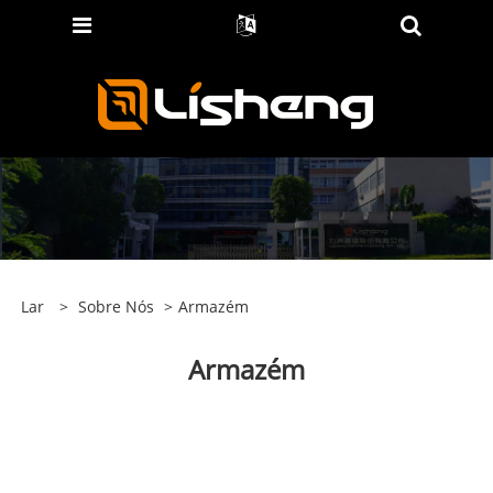
Lar
>
Sobre Nós
>
Armazém
Armazém