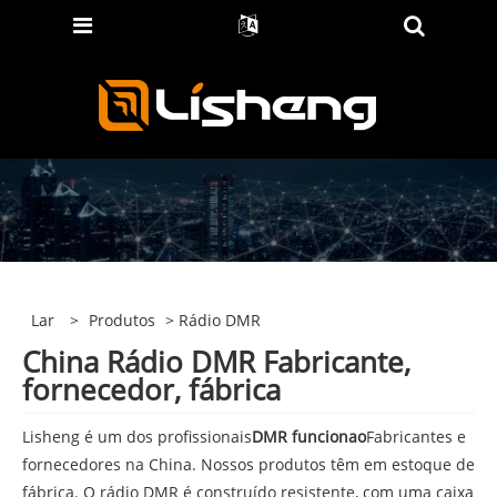
Lar
>
Produtos
> Rádio DMR
China Rádio DMR Fabricante,
fornecedor, fábrica
Lisheng é um dos profissionais
DMR funciona
o
Fabricantes e
fornecedores na China. Nossos produtos têm em estoque de
fábrica. O rádio DMR é construído resistente, com uma caixa