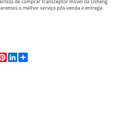
certeza de comprar transceptor móvel da Lisheng
eceremos o melhor serviço pós-venda e entrega
hatsApp
Pinterest
LinkedIn
Share