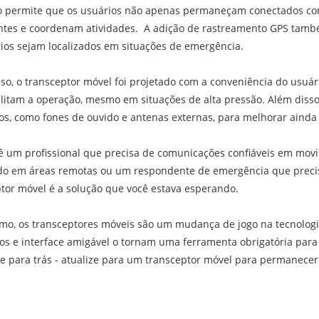
so permite que os usuários não apenas permaneçam conectados c
ntes e coordenam atividades. A adição de rastreamento GPS tamb
ios sejam localizados em situações de emergência.
so, o transceptor móvel foi projetado com a conveniência do usuári
ilitam a operação, mesmo em situações de alta pressão. Além diss
os, como fones de ouvido e antenas externas, para melhorar ainda
ê um profissional que precisa de comunicações confiáveis ​​em mo
o em áreas remotas ou um respondente de emergência que precisa 
tor móvel é a solução que você estava esperando.
mo, os transceptores móveis são um mudança de jogo na tecnologi
s e interface amigável o tornam uma ferramenta obrigatória para 
e para trás - atualize para um transceptor móvel para permanecer