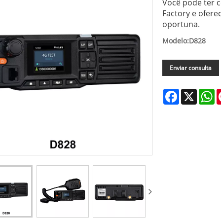
Você pode ter 
Factory e ofer
oportuna.
Modelo:D828
Enviar consulta
Facebook
X
W