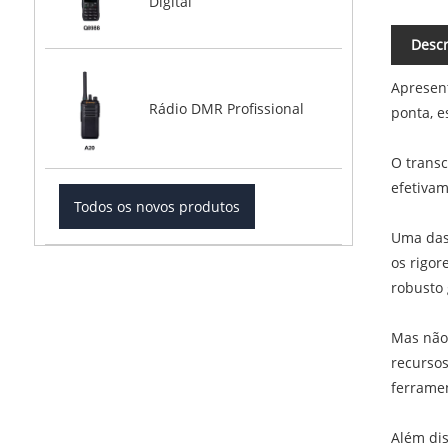
Digital
Descr
Apresen
Rádio DMR Profissional
ponta, e
O trans
efetivam
Todos os novos produtos
Uma das 
os rigor
robusto 
Mas não
recurso
ferramen
Além dis