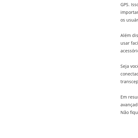
GPS. Is
importa
os usuár
Além dis
usar fac
acessóri
Seja voc
conectad
transcep
Em resu
avançado
Não fiqu